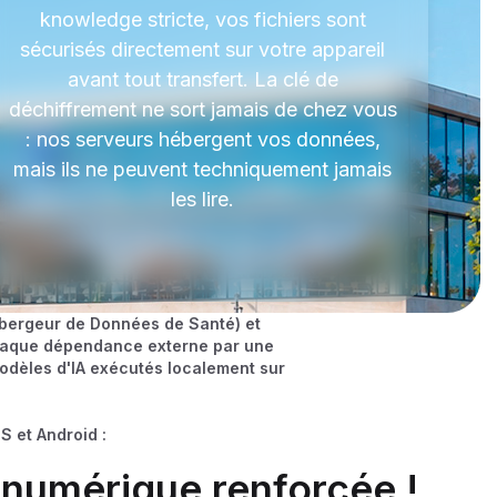
knowledge stricte, vos fichiers sont
sécurisés directement sur votre appareil
avant tout transfert. La clé de
déchiffrement ne sort jamais de chez vous
: nos serveurs hébergent vos données,
mais ils ne peuvent techniquement jamais
les lire.
ébergeur de Données de Santé) et
 chaque dépendance externe par une
modèles d'IA exécutés localement sur
S et Android :
 numérique renforcée !