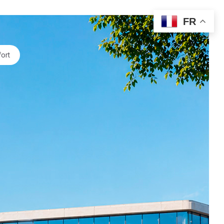
FR
ort