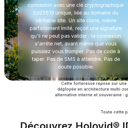
connexion avec une clé cryptographique
Ed25519 unique, liée au domaine du
véritable site. Un site cloné, même
parfaitement imité, reçoit une signature
qu'il ne peut pas valider : la connexion
s'arrête net, avant même que vous
puissiez vous tromper. Pas de code à
taper. Pas de SMS à attendre. Pas de
doute possible.
Cette forteresse repose sur une
déployée en architecture multi-zo
alternative interne et souveraine :
Toute cette p
Découvrez Holovid® ID