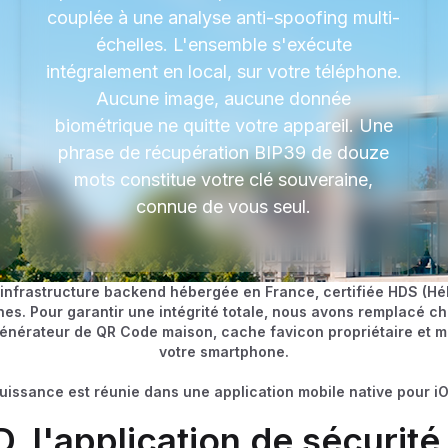
couplée à une analyse anti-spoofing multi-
échelles. L'ensemble s'exécute
intégralement en local, sur votre téléphone.
Aucune image, aucune donnée
biométrique ne quitte votre appareil. Une
phrase de récupération BIP39 de douze
mots constitue votre clé souveraine,
connue de vous seul.
 infrastructure backend hébergée en France, certifiée HDS (H
nes. Pour garantir une intégrité totale, nous avons remplacé
 générateur de QR Code maison, cache favicon propriétaire et 
votre smartphone.
uissance est réunie dans une application mobile native pour iO
, l'application de sécurité