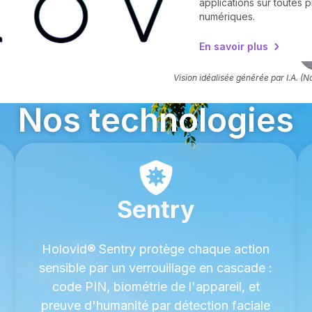
applications sur toutes 
numériques.
En savoir plus
Vision idéalisée générée par I.A. (
Nos technologies
Sentry
Holovid® Sentry protège chaque action
sensible par un verrouillage en cascade :
code PIN, biométrie de l'appareil, et
preuve d'humanité par détection faciale