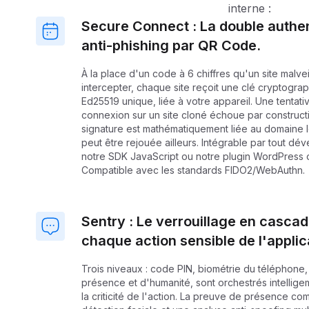
interne :
Secure Connect : La double authen
anti-phishing par QR Code.
À la place d'un code à 6 chiffres qu'un site malvei
intercepter, chaque site reçoit une clé cryptogra
Ed25519 unique, liée à votre appareil. Une tentati
connexion sur un site cloné échoue par constructi
signature est mathématiquement liée au domaine l
peut être rejouée ailleurs. Intégrable par tout dé
notre SDK JavaScript ou notre plugin WordPress of
Compatible avec les standards FIDO2/WebAuthn.
Sentry : Le verrouillage en casca
chaque action sensible de l'applic
Trois niveaux : code PIN, biométrie du téléphone
présence et d'humanité, sont orchestrés intellig
la criticité de l'action. La preuve de présence c