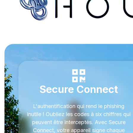
Secure Connect
L'authentification qui rend le phishing
inutile ! Oubliez les codes à six chiffres qui
peuvent être interceptés. Avec Secure
Connect, votre appareil signe chaque