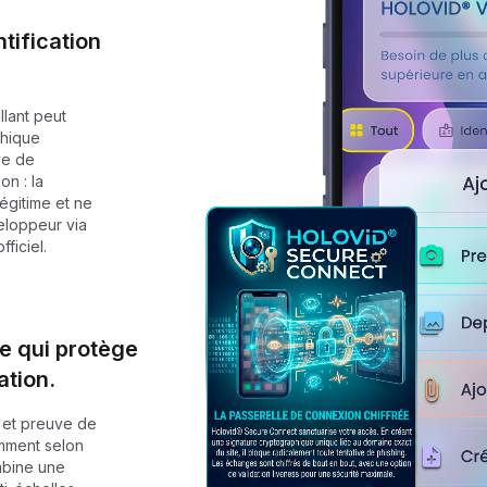
tification
llant peut
phique
ve de
on : la
égitime et ne
veloppeur via
ficiel.
de qui protège
ation.
, et preuve de
emment selon
ombine une