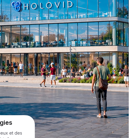
gies
eux et des