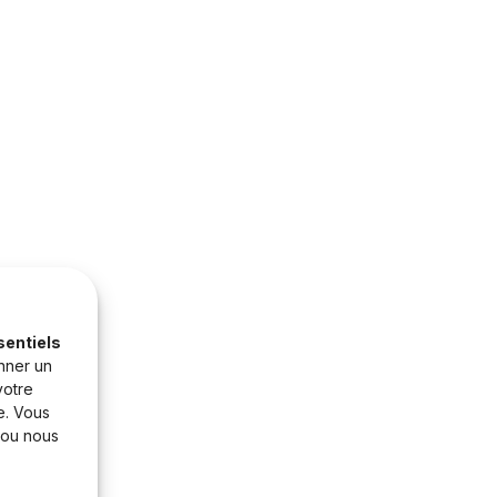
sentiels
nner un
votre
e. Vous
 ou nous