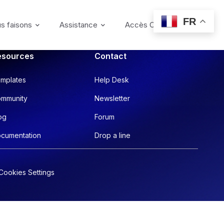
FR
s faisons
Assistance
Accès Coffre-fort
esources
Contact
mplates
Help Desk
mmunity
Newsletter
og
Forum
cumentation
Drop a line
Cookies Settings