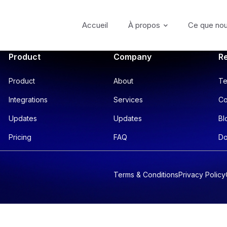
Accueil
À propos
Ce que nou
Product
Company
R
Product
About
Te
Integrations
Services
Co
Updates
Updates
Bl
Pricing
FAQ
Do
Terms & Conditions
Privacy Policy