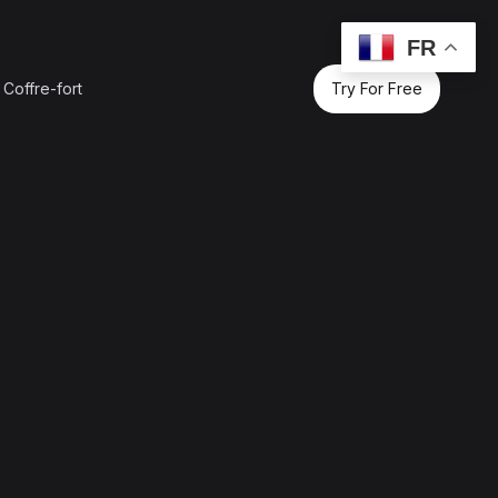
FR
Coffre-fort
Try For Free