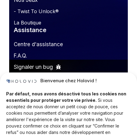
- Twist To Unlock®
La Boutique
Assistance
Centre d'assistance
F.A.Q.
Signaler un bug
Donnez votre avis
Bienvenue chez Holovid !
Informations
Par défaut, nous avons désactivé tous les cookies non
essentiels pour protéger votre vie privée.
Si vous
Espace Presse
acceptez de nous donner un petit coup de pouce, ces
cookies nous permettent d’analyser votre navigation pour
Copyrights & Licences
améliorer l'expérience de la visite sur notre site. Vous
pouvez confirmer ce choix en cliquant sur “Confirmer le
Livres Blancs
refus” ou nous aider dans notre développement en