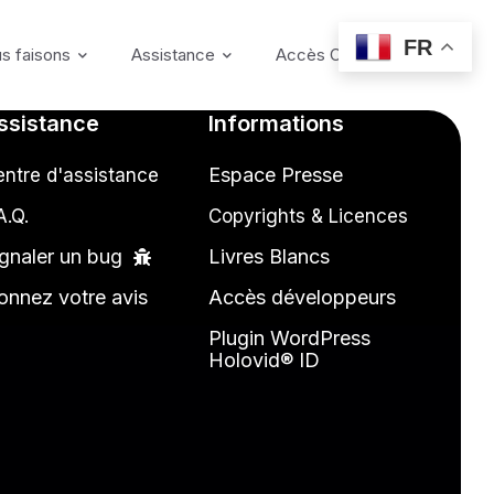
FR
s faisons
Assistance
Accès Coffre-fort
ssistance
Informations
Espace Presse
ntre d'assistance
A.Q.
Copyrights & Licences
gnaler un bug
Livres Blancs
onnez votre avis
Accès développeurs
Plugin WordPress
Holovid® ID