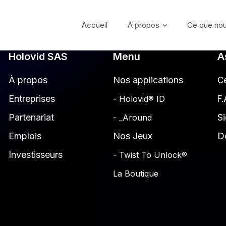
Accueil
À propos
Ce que nou
Holovid SAS
Menu
A
À propos
Nos applications
Ce
Entreprises
- Holovid® ID
F.
Partenariat
Si
- _Around
Emplois
Nos Jeux
D
Investisseurs
- Twist To Unlock®
La Boutique